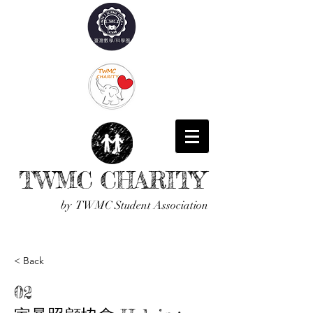
TWMC CHARITY
by TWMC Student Association
< Back
02