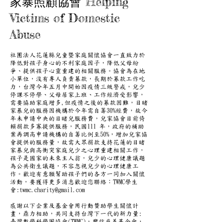
家暴照顧協會 Helping
Victims of Domestic
Abuse
社團法人花蓮縣兒童暨家庭關懷協會一直致力於
降低對孩子身心的不利家庭因子，降低父母紛
爭、提供孩子心靈重建的相關服務。協會為在地
小單位，沒有專人負責募款，長期於募款工作吃
力，台灣今年五月中開始因疫情三級警戒，兒少
停課不停學、父母居家上班、工作經濟受影響，
需要協助家庭增多,但疫情之後的募款困難，目睹
家暴兒的服務因機構於今年需自籌30%經費，故今
年未申請中央的目睹兒服務費，兒家協會目前倚
賴捐款多寡提供服務，民國111 年，政府的補助
案再調高申請機構的自籌比例至50%，增加兒家協
會提供的服務量，故需大眾捐款支持花蓮的目睹
家暴兒與高衝突家庭兒少之心理重建相關工作，
孩子是國家的未來主人翁，兒少的心理健康議題
為公共衛生議題，不容忽視兒少的心理健康工
作。歡迎有意願幫助孩子們的各方一同加入關懷
活動，要獲得更多消息歡迎您聯絡：TWMC學生
會:
twmc.charity@gmail.com
感謝以下企業及基金會用行動贊助學生關懷計
畫，鼎力相助，共同支持台灣下一代的新力量:
臺灣數學科學圈協會(TWMC)，豐信慈善基金會，