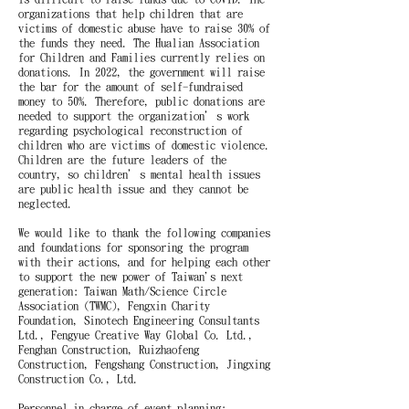
organizations that help children that are
victims of domestic abuse have to raise 30% of
the funds they need. The Hualian Association
for Children and Families currently relies on
donations. In 2022, the government will raise
the bar for the amount of self-fundraised
money to 50%. Therefore, public donations are
needed to support the organization’s work
regarding psychological reconstruction of
children who are victims of domestic violence.
Children are the future leaders of the
country, so children’s mental health issues
are public health issue and they cannot be
neglected.
We would like to thank the following companies
and foundations for sponsoring the program
with their actions, and for helping each other
to support the new power of Taiwan's next
generation: Taiwan Math/Science Circle
Association (TWMC), Fengxin Charity
Foundation, Sinotech Engineering Consultants
Ltd., Fengyue Creative Way Global Co. Ltd.,
Fenghan Construction, Ruizhaofeng
Construction, Fengshang Construction, Jingxing
Construction Co., Ltd.
Personnel in charge of event planning: