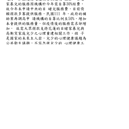
家暴兒的服務因機構於今年需自籌30%經費，
故今年未申請中央的目 睹兒服務費，目前倚
賴捐款多寡提供服務，民國111 年，政府的補
助案再調高申 請機構的自籌比例至50%，增加
本會提供的服務量，但疫情後的服務需求卻增
加， 故需大眾捐款支持花蓮的目睹家暴兒與
高衝突家庭兒少之心理重建相關工作，孩 子
是國家的未來主人翁，兒少的心理健康議題為
公共衛生議題，不容忽視兒少的 心理健康工
作。
社團法人花蓮縣兒童暨家庭關懷協會
榮譽理事長 王迺燕
理事長 侯仁智
秘書長 林秋芬
2020 年財務收支分析
營運收入-宣導品 0.72%
政府補助收入 87.17%
捐助收入 12.03%
利息收入 0.02%
會費收入 0.07%
經費收入合計 100%
經費支出項目 百分比
會務管理 12.39%