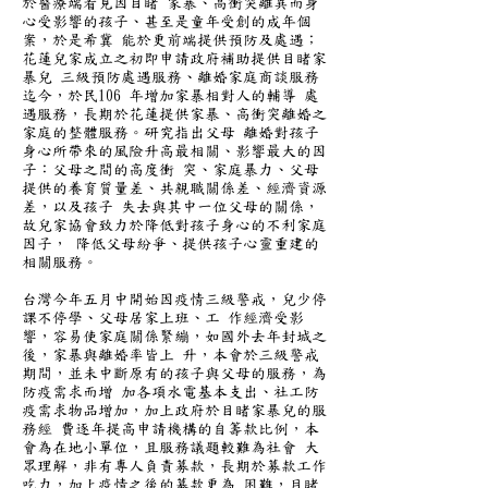
於醫療端看見因目睹 家暴、高衝突離異而身
心受影響的孩子、甚至是童年受創的成年個
案，於是希冀 能於更前端提供預防及處遇；
花蓮兒家成立之初即申請政府補助提供目睹家
暴兒 三級預防處遇服務、離婚家庭商談服務
迄今，於民106 年增加家暴相對人的輔導 處
遇服務，長期於花蓮提供家暴、高衝突離婚之
家庭的整體服務。研究指出父母 離婚對孩子
身心所帶來的風險升高最相關、影響最大的因
子：父母之間的高度衝 突、家庭暴力、父母
提供的養育質量差、共親職關係差、經濟資源
差，以及孩子 失去與其中一位父母的關係，
故兒家協會致力於降低對孩子身心的不利家庭
因子， 降低父母紛爭、提供孩子心靈重建的
相關服務。
台灣今年五月中開始因疫情三級警戒，兒少停
課不停學、父母居家上班、工 作經濟受影
響，容易使家庭關係緊繃，如國外去年封城之
後，家暴與離婚率皆上 升，本會於三級警戒
期間，並未中斷原有的孩子與父母的服務，為
防疫需求而增 加各項水電基本支出、社工防
疫需求物品增加，加上政府於目睹家暴兒的服
務經 費逐年提高申請機構的自籌款比例，本
會為在地小單位，且服務議題較難為社會 大
眾理解，非有專人負責募款，長期於募款工作
吃力，加上疫情之後的募款更為 困難，目睹