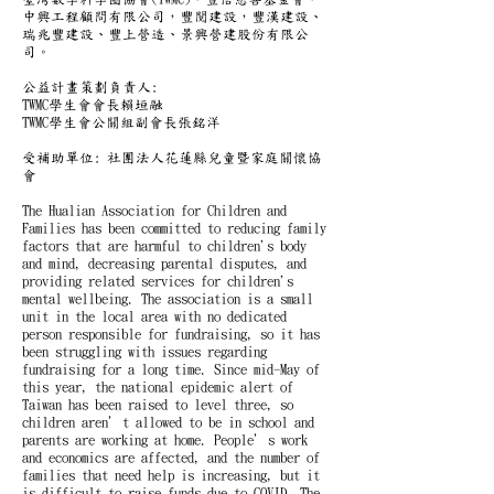
中興工程顧問有限公司，豐閱建設，豐漢建設、
瑞兆豐建設、豐上營造、景興營建股份有限公
司。
公益計畫策劃負責人:
TWMC學生會會長賴垣融
TWMC學生會公關組副會長張銘洋
受補助單位: 社團法人花蓮縣兒童暨家庭關懷協
會
The Hualian Association for Children and
Families has been committed to reducing family
factors that are harmful to children's body
and mind, decreasing parental disputes, and
providing related services for children's
mental wellbeing. The association is a small
unit in the local area with no dedicated
person responsible for fundraising, so it has
been struggling with issues regarding
fundraising for a long time. Since mid-May of
this year, the national epidemic alert of
Taiwan has been raised to level three, so
children aren’t allowed to be in school and
parents are working at home. People’s work
and economics are affected, and the number of
families that need help is increasing, but it
is difficult to raise funds due to COVID. The